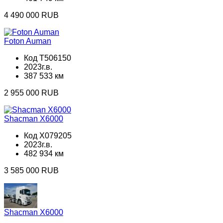
4 490 000 RUB
Foton Auman
Код T506150
2023г.в.
387 533 км
2 955 000 RUB
Shacman X6000
Код X079205
2023г.в.
482 934 км
3 585 000 RUB
Shacman X6000