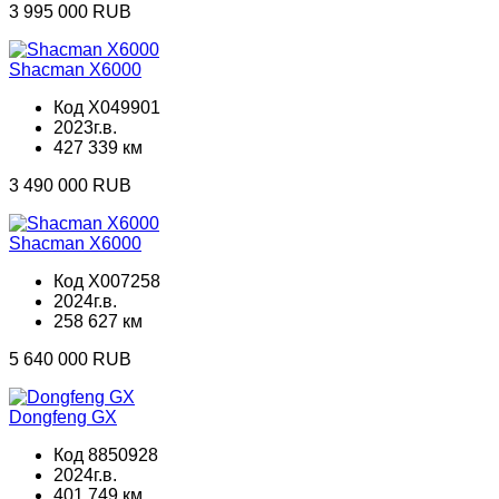
3 995 000 RUB
Shacman X6000
Код X049901
2023г.в.
427 339 км
3 490 000 RUB
Shacman X6000
Код X007258
2024г.в.
258 627 км
5 640 000 RUB
Dongfeng GX
Код 8850928
2024г.в.
401 749 км