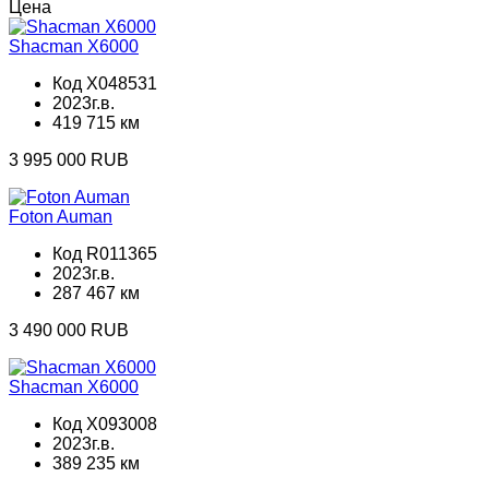
Цена
Shacman X6000
Код X048531
2023г.в.
419 715 км
3 995 000 RUB
Foton Auman
Код R011365
2023г.в.
287 467 км
3 490 000 RUB
Shacman X6000
Код X093008
2023г.в.
389 235 км