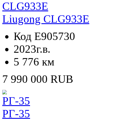
Liugong CLG933E
Код E905730
2023г.в.
5 776 км
7 990 000 RUB
РГ-35