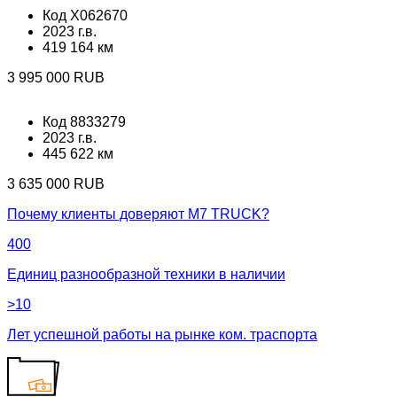
Код X062670
2023 г.в.
419 164 км
3 995 000 RUB
Код 8833279
2023 г.в.
445 622 км
3 635 000 RUB
Почему клиенты доверяют М7 TRUCK?
400
Единиц разнообразной техники в наличии
>10
Лет успешной работы на рынке ком. траспорта