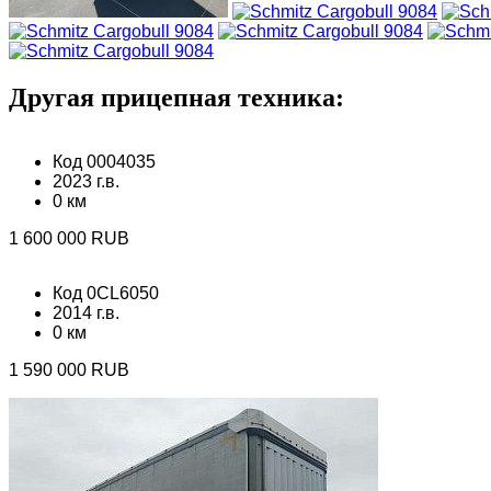
Другая прицепная техника:
Код 0004035
2023 г.в.
0 км
1 600 000 RUB
Код 0CL6050
2014 г.в.
0 км
1 590 000 RUB