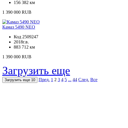
156 382 км
1 390 000 RUB
Камаз 5490 NEO
Код 2509247
2018г.в.
883 712 км
1 390 000 RUB
Загрузить еще
Пред.
1
2
3
4
5
...
44
След.
Все
Загрузить еще 10